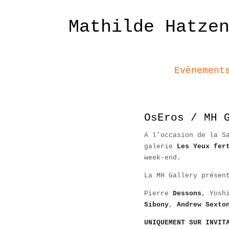
Mathilde Hatze
Evènement
OsEros / MH 
A l’occasion de la S
galerie
Les Yeux fer
week-end.
La MH Gallery présen
Pierre
Dessons
, Yosh
Sibony
,
Andrew Sexto
UNIQUEMENT SUR INVIT