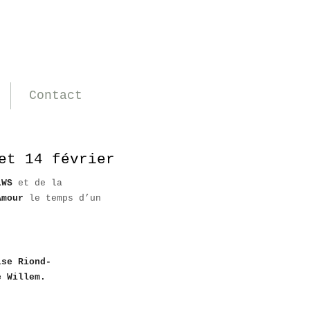
Contact
et 14 février / SUR INVITATION
LWS
et de la
Amour
le temps d’un
ise Riond-
e Willem.