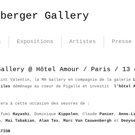
nberger Gallery
s
Expositions
Artistes
Presse
Gallery @ Hôtel Amour / Paris / 13 
aint Valentin, la MH Gallery en compagnie de la galerie
tiles
déménage au coeur de Pigalle et investit
l’hôtel 
tera à cette occasion des oeuvres de :
ifumi
Hayashi
, Dominique
Kippelen
, Claude
Panier
,
Anne-L
n
,
Mai Tabakian
,
Alan Tex
,
Marc Van Cauwenbergh
et
Denys
ATION