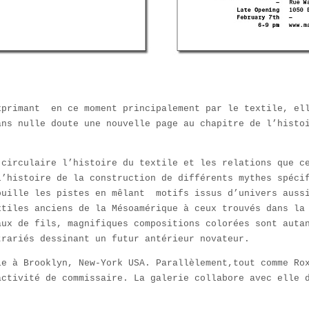
xprimant en ce moment principalement par le textile, el
ans nulle doute une nouvelle page au chapitre de l’histo
.
 circulaire l’histoire du textile et les relations que c
l’histoire de la construction de différents mythes spéci
ouille les pistes en mêlant motifs issus d’univers auss
xtiles anciens de la Mésoamérique à ceux trouvés dans la
ux de fils, magnifiques compositions colorées sont aut
rariés dessinant un futur antérieur novateur.
le à Brooklyn, New-York USA. Parallèlement,tout comme Ro
activité de commissaire. La galerie collabore avec elle 