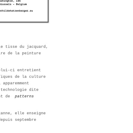
le tisse du jacquard,
ire de la peinture
elui-ci entretient
fiques de la culture
i apparemment
 technologie dite
ant de
patterns
xanne, elle enseigne
depuis septembre