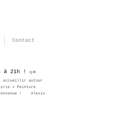
Contact
8 à 21h !
0
s accueillir autour
airie « Peinture
 Bienvenue ! Alexis