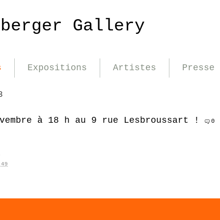
nberger Gallery
s
Expositions
Artistes
Presse
3
vembre à 18 h au 9 rue Lesbroussart !
0
é
 49