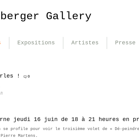
nberger Gallery
s
Expositions
Artistes
Presse
rles !
0
é
in
rne jeudi 16 juin de 18 à 21 heures en p
n se profile pour voir le troisième volet de « Dé-peindr
 Pierre Martens.