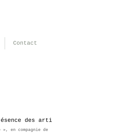
Contact
résence des artistes !
0
e », en compagnie de