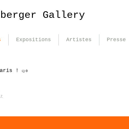
nberger Gallery
s
Expositions
Artistes
Presse
aris !
0
é
47